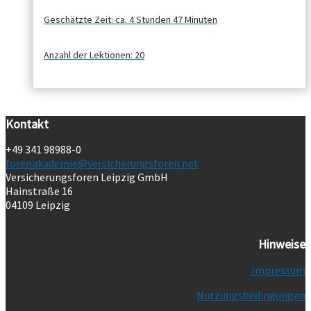
Geschätzte Zeit:
ca. 4 Stunden 47 Minuten
Anzahl der Lektionen:
20
Kontakt
+49 341 98988-0
forenakademie@versicherungsforen.net
Versicherungsforen Leipzig GmbH
Hainstraße 16
04109 Leipzig
Hinweise
Impressum
Nutzungsbedingungen