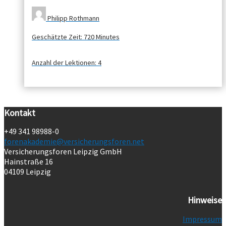
Philipp Rothmann
Geschätzte Zeit:
720 Minutes
Anzahl der Lektionen:
4
Kontakt
+49 341 98988-0
forenakademie@versicherungsforen.net
Versicherungsforen Leipzig GmbH
Hainstraße 16
04109 Leipzig
Hinweise
Impressum