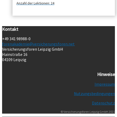
Anzahl der Lektionen:
24
Kontakt
+49 341 98988-0
forenakademie@versicherungsforen.net
Versicherungsforen Leipzig GmbH
Hainstraße 16
04109 Leipzig
Hinweise
Impressum
Nutzungsbedingungen
Datenschutz
© Versicherungsforen Leipzig GmbH 2021