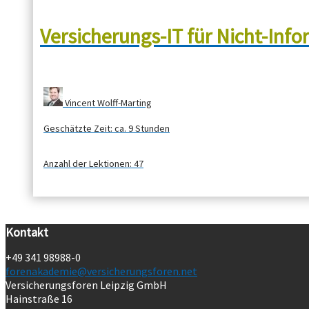
Versicherungs-IT für Nicht-Info
Vincent Wolff-Marting
Geschätzte Zeit:
ca. 9 Stunden
Anzahl der Lektionen:
47
Kontakt
+49 341 98988-0
forenakademie@versicherungsforen.net
Versicherungsforen Leipzig GmbH
Hainstraße 16