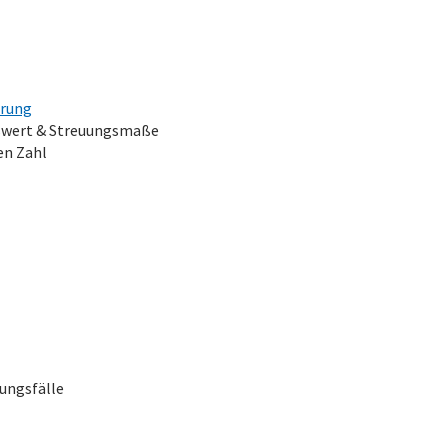
erung
gswert & Streuungsmaße
en Zahl
rungsfälle