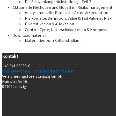
Die Schwankungsrückstellung – Teil 2
Aktuarielle Methoden und Modell im Risikomanagement
Analysemodelle: Klassische Arten & Simulation
Risikomaße: Definition, Value & Tail Value at Risk
Diversifikation & Allokation
Control Cycle, Unterschiede Leben & Komposit
Downloadmaterial
Materialien zum Selbststudium
Kontakt
+49 341 98988-0
forenakademie@versicherungsforen.net
Versicherungsforen Leipzig GmbH
Hainstraße 16
04109 Leipzig